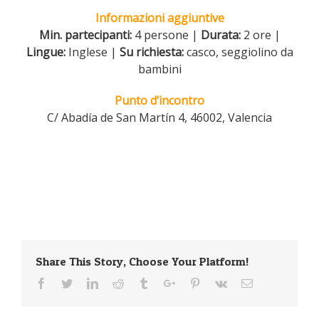
Informazioni aggiuntive
Min. partecipanti:
4 persone |
Durata:
2 ore |
Lingue:
Inglese |
Su richiesta:
casco, seggiolino da
bambini
Punto d’incontro
C/ Abadía de San Martín 4, 46002, Valencia
Share This Story, Choose Your Platform!
Facebook
Twitter
Linkedin
Reddit
Tumblr
Googleplus
Pinterest
Vk
Email